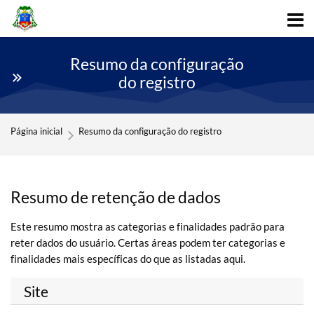
Skip to navigation
Skip to login form
Ir para o conteúdo principal
Skip to accessibility options
Skip to footer
Skip accessibility options
Resumo da configuração
do registro
Página inicial
Resumo da configuração do registro
Resumo de retenção de dados
Este resumo mostra as categorias e finalidades padrão para
reter dados do usuário. Certas áreas podem ter categorias e
finalidades mais específicas do que as listadas aqui.
Site